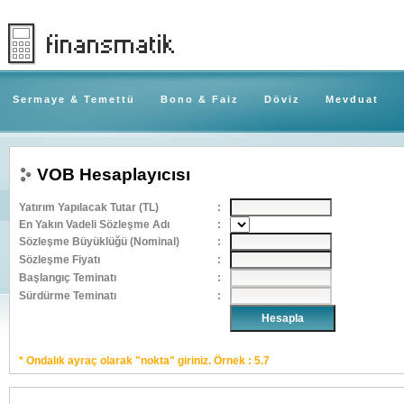
Sermaye & Temettü
Bono & Faiz
Döviz
Mevduat
VOB Hesaplayıcısı
Yatırım Yapılacak Tutar (TL)
:
En Yakın Vadeli Sözleşme Adı
:
Sözleşme Büyüklüğü (Nominal)
:
Sözleşme Fiyatı
:
Başlangıç Teminatı
:
Sürdürme Teminatı
:
* Ondalık ayraç olarak "nokta" giriniz. Örnek : 5.7