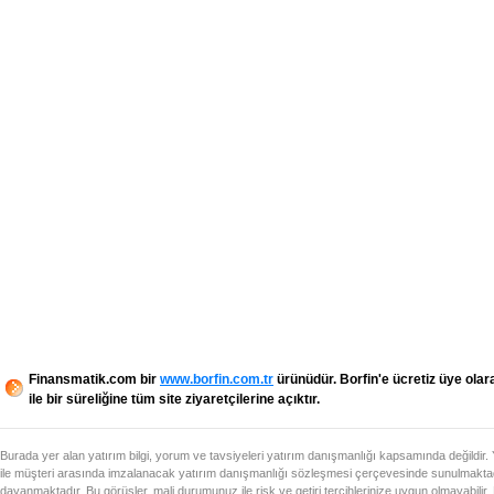
Finansmatik.com bir
www.borfin.com.tr
ürünüdür. Borfin'e ücretiz üye olar
ile bir süreliğine tüm site ziyaretçilerine açıktır.
Burada yer alan yatırım bilgi, yorum ve tavsiyeleri yatırım danışmanlığı kapsamında değildir.
ile müşteri arasında imzalanacak yatırım danışmanlığı sözleşmesi çerçevesinde sunulmaktadı
dayanmaktadır. Bu görüşler, mali durumunuz ile risk ve getiri tercihlerinize uygun olmayabilir.